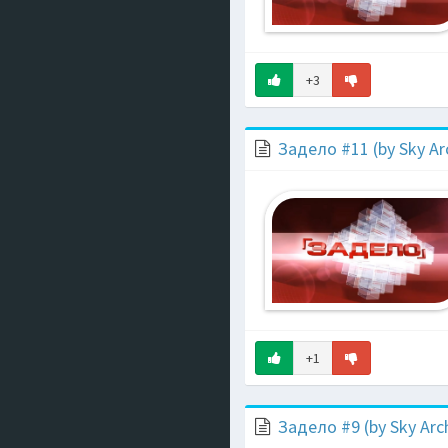
+3
Задело #11 (by Sky Ar
+1
Задело #9 (by Sky Arc