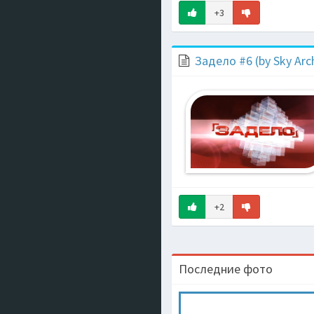
+3
Задело #6 (by Sky Arc
+2
Последние фото