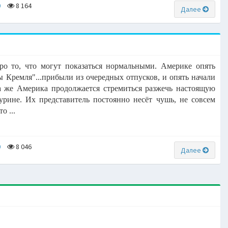
0
8 164
Далее
про то, что могут показаться нормальными. Америке опять
 Кремля"...прибыли из очередных отпусков, и опять начали
а же Америка продолжается стремиться разжечь настоящую
урине. Их представитель постоянно несёт чушь, не совсем
о ...
0
8 046
Далее