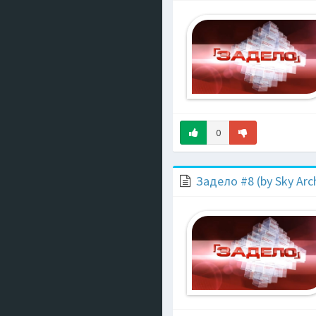
0
Задело #8 (by Sky Arc