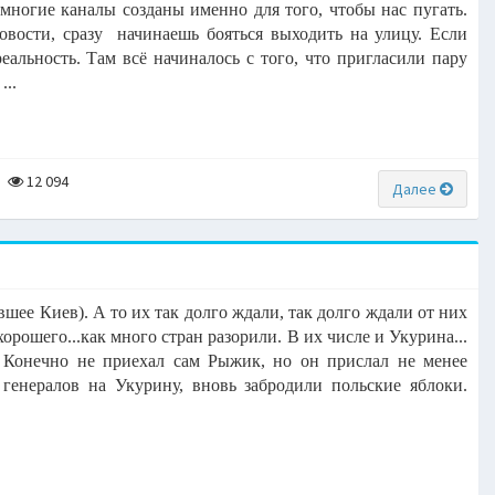
 многие каналы созданы именно для того, чтобы нас пугать.
вости, сразу начинаешь бояться выходить на улицу. Если
альность. Там всё начиналось с того, что пригласили пару
...
12 094
Далее
шее Киев). А то их так долго ждали, так долго ждали от них
хорошего...как много стран разорили. В их числе и Укурина...
. Конечно не приехал сам Рыжик, но он прислал не менее
 генералов на Укурину, вновь забродили польские яблоки.