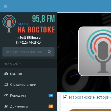
Toggle
navigation
info@958fm.ru
8 (4012) 40-13-14
МЕНЮ САЙТА
Главная
О радиостанции
Передачи
4
Марсианские истории.
Документы
4