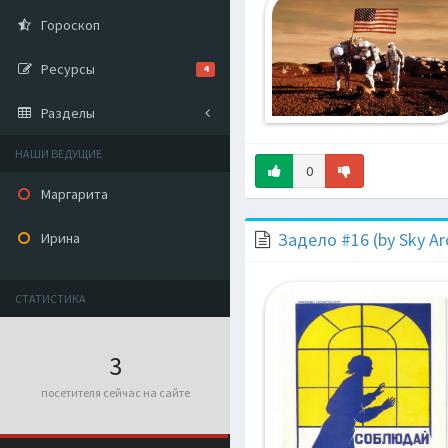
Гороскоп
Ресурсы
4
Разделы
НАШИ ВЕДУЩИЕ
0
Маргарита
Задело #16 (by Sky Ar
Ирина
СТАТИСТИКА
3
посетителя сейчас на сайте