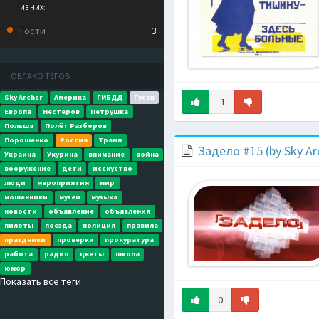
ИЗ НИХ:
Гости
3
ОБЛАКО ТЕГОВ
Sky Archer
Америка
ГИБДД
Гусев
-1
Европа
Нестеров
Петрушка
Польша
Полёт Разборов
Порошенко
Россия
Трамп
Задело #15 (by Sky Ar
Украина
Укурина
внимание
война
вооружение
дети
исскуство
люди
мероприятия
мир
мошенники
музеи
музыка
новости
объявление
объявления
пилоты
поезда
полиция
правила
праздники
проверки
прокуратура
работа
радио
цветы
школа
юмор
Показать все теги
0