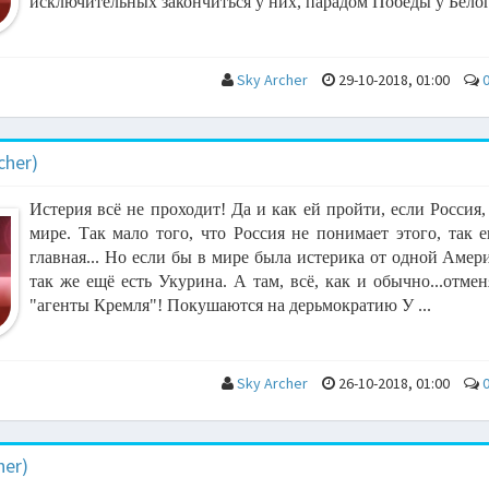
исключительных закончиться у них, парадом Победы у Белого
Sky Archer
29-10-2018, 01:00
cher)
Истерия всё не проходит! Да и как ей пройти, если Россия,
мире. Так мало того, что Россия не понимает этого, так 
главная... Но если бы в мире была истерика от одной Амер
так же ещё есть Укурина. А там, всё, как и обычно...отм
"агенты Кремля"! Покушаются на дерьмократию У ...
Sky Archer
26-10-2018, 01:00
her)