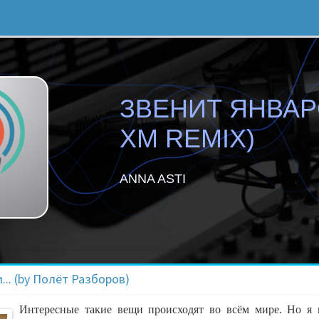
ЗВЕНИТ ЯНВАР
XM REMIX)
ANNA ASTI
.. (by Полёт Разборов)
Интересные такие вещи происходят во всём мире. Но я в