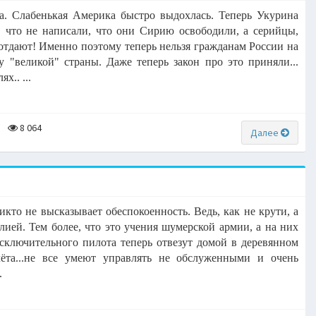
на. Слабенькая Америка быстро выдохлась. Теперь Укурина
 что не написали, что они Сирию освободили, а серийцы,
отдают! Именно поэтому теперь нельзя гражданам России на
у "великой" страны. Даже теперь закон про это приняли...
х.. ...
8 064
Далее
икто не высказывает обеспокоенность. Ведь, как не крути, а
лией. Тем более, что это учения шумерской армии, а на них
исключительного пилота теперь отвезут домой в деревянном
ёта...не все умеют управлять не обслуженными и очень
.