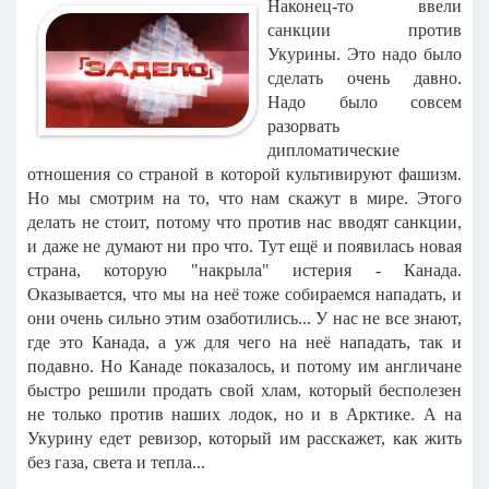
Наконец-то ввели
санкции против
Укурины. Это надо было
сделать очень давно.
Надо было совсем
разорвать
дипломатические
отношения со страной в которой культивируют фашизм.
Но мы смотрим на то, что нам скажут в мире. Этого
делать не стоит, потому что против нас вводят санкции,
и даже не думают ни про что. Тут ещё и появилась новая
страна, которую "накрыла" истерия - Канада.
Оказывается, что мы на неё тоже собираемся нападать, и
они очень сильно этим озаботились... У нас не все знают,
где это Канада, а уж для чего на неё нападать, так и
подавно. Но Канаде показалось, и потому им англичане
быстро решили продать свой хлам, который бесполезен
не только против наших лодок, но и в Арктике. А на
Укурину едет ревизор, который им расскажет, как жить
без газа, света и тепла...