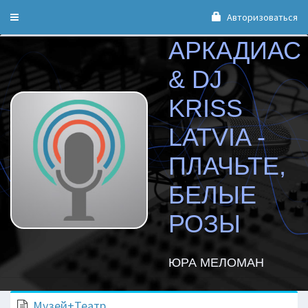
Авторизоваться
Toggle
navigation
АРКАДИАС
& DJ
KRISS
LATVIA -
ПЛАЧЬТЕ,
БЕЛЫЕ
РОЗЫ
ЮРА МЕЛОМАН
Музей+Театр