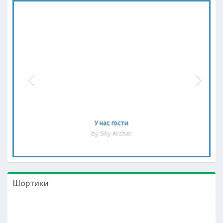
У нас гости
by Sky Archer
Шортики