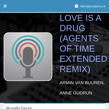
Авторизоваться
Toggle
navigation
LOVE IS A
DRUG
(AGENTS
OF TIME
EXTENDED
REMIX)
ARMIN VAN BUUREN,
ANNE GUDRUN
Музей+Театр