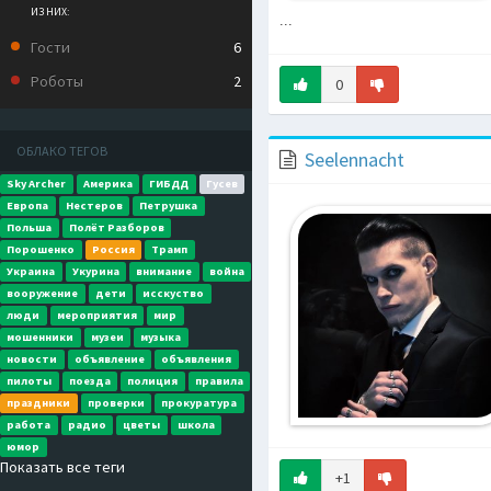
ИЗ НИХ:
...
Гости
6
Роботы
2
0
ОБЛАКО ТЕГОВ
Seelennacht
Sky Archer
Америка
ГИБДД
Гусев
Европа
Нестеров
Петрушка
Польша
Полёт Разборов
Порошенко
Россия
Трамп
Украина
Укурина
внимание
война
вооружение
дети
исскуство
люди
мероприятия
мир
мошенники
музеи
музыка
новости
объявление
объявления
пилоты
поезда
полиция
правила
праздники
проверки
прокуратура
работа
радио
цветы
школа
юмор
Показать все теги
+1