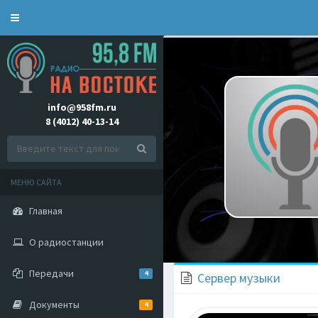
Toggle
navigation
info@958fm.ru
8 (4012) 40-13-14
МЕНЮ САЙТА
Главная
О радиостанции
Передачи
4
Сервер музыки
Документы
4