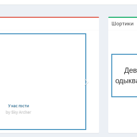
Шортики
Дев
одыква
У нас гости
by Sky Archer