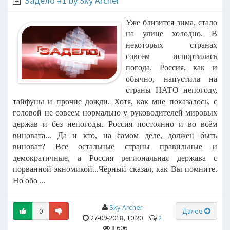
Задело #1 by Sky Archer
Уже близится зима, стало
на улице холодно. В
некоторых странах
совсем испортилась
погода. Россия, как и
обычно, напустила на
страны НАТО непогоду,
тайфуны и прочие дожди. Хотя, как мне показалось, с
головой не совсем нормально у руководителей мировых
держав и без непогоды. Россия постоянно и во всём
виновата... Да и кто, на самом деле, должен быть
виноват? Все остальные страны правильные и
демократичные, а Россия региональная держава с
порванной экномикой...Чёрный сказал, как Вы помните.
Но обо ...
Sky Archer
0
Далее
27-09-2018, 10:20
2
8 606