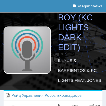
Авторизоваться
Toggle
navigation
BOY (KC
LIGHTS
DARK
EDIT)
ILLYUS &
BARRIENTOS & KC
LIGHTS FEAT. JONES
Рейд Управления Россельхознадзора
В ходе рейдов