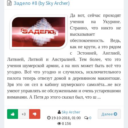
Задело #8 (by Sky Archer)
Да вот, сейчас проходят
учения на Укурине.
Странно, что никто не
высказывает
обеспокоенность. Ведь,
как не крути, а это рядом
с Эстонией, Англией,
Латвией, Литвой и Австралией. Тем более, что это
учения шумерской армии, а на них может быть всё что
угодно. Всё что угодно и случилось, исключительного
пилота теперь отвезут домой в деревянном макинтоше.
Зря это он сел в кабину шумерского самолёта...не все
умеют управлять не обслуженными и очень устаревшими
виманами. А Петя до этого сказал был, что ш ...
Sky Archer
+3
Далее
19-10-2018, 01:00
0
8 156