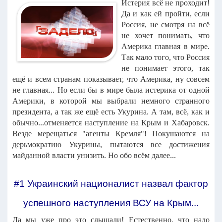
Истерия всё не проходит!
Да и как ей пройти, если
Россия, не смотря на всё
не хочет понимать, что
Америка главная в мире.
Так мало того, что Россия
не понимает этого, так
ещё и всем странам показывает, что Америка, ну совсем
не главная... Но если бы в мире была истерика от одной
Америки, в которой мы выбрали немного странного
президента, а так же ещё есть Укурина. А там, всё, как и
обычно...отменяется наступление на Крым и Хабаровск.
Везде мерещаться "агенты Кремля"! Покушаются на
дерьмократию Укурины, пытаются все достижения
майданной власти унизить. Но обо всём далее...
#1 Украинский националист назвал фактор
успешного наступления ВСУ на Крым...
Да мы уже про это слышали! Естественно, что надо