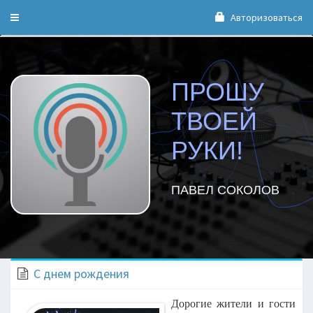
Авторизоваться
Toggle
navigation
ПРОШУ
ТВОЕЙ
РУКИ!
ПАВЕЛ СОКОЛОВ
С днем рождения
Дорогие жители и гости