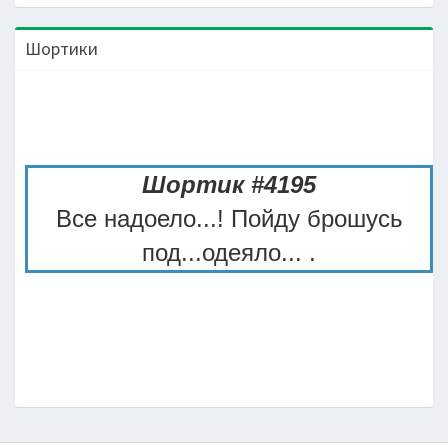
Шортики
Шортик #4195
Все надоело...! Пойду брошусь
под...одеяло... .