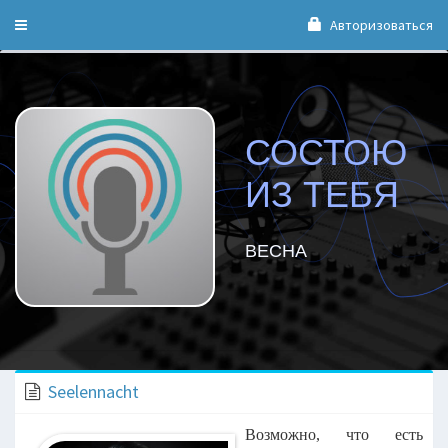
Авторизоваться
Toggle
navigation
СОСТОЮ
ИЗ ТЕБЯ
ВЕСНА
Seelennacht
Возможно, что есть