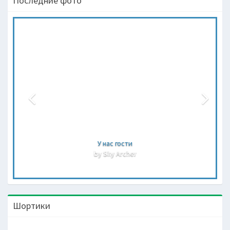
Последние фото
У нас гости
by Sky Archer
Шортики