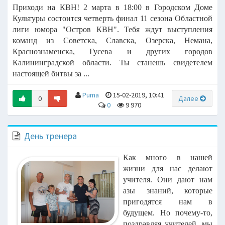
Приходи на КВН! 2 марта в 18:00 в Городском Доме
Культуры состоится четверть финал 11 сезона Областной
лиги юмора "Остров КВН". Тебя ждут выступления
команд из Советска, Славска, Озерска, Немана,
Краснознаменска, Гусева и других городов
Калининградской области.
Ты станешь свидетелем
настоящей битвы за ...
Puma
15-02-2019, 10:41
0
Далее
0
9 970
День тренера
Как много в нашей
жизни для нас делают
учителя. Они дают нам
азы знаний, которые
пригодятся нам в
будущем. Но почему-то,
поздравляя учителей, мы