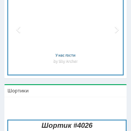
У нас гости
by Sky Archer
Шортики
Шортик #4026