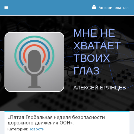
Авторизоваться
Toggle
navigation
МНЕ НЕ
ХВАТАЕТ
ТВОИХ
ГЛАЗ
АЛЕКСЕЙ БРЯНЦЕВ
«Пятая Глобальная неделя безопасности
дорожного движения ООН».
Категория:
Новости