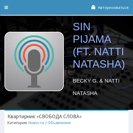
Авторизоваться
Toggle
navigation
SIN
PIJAMA
(FT. NATTI
NATASHA)
BECKY G. & NATTI
NATASHA
Квартирник «СВОБОДА СЛОВА»
Категория:
Новости
/
Объявления