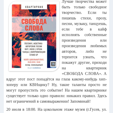
Лучше творчества может
быть только свободное
творчество.
Если ты
пишешь стихи, прозу,
песни, музыку, танцуешь,
если тебе в кайф
исполнять собственные
произведения или
произведения любимых
авторов, либо не
терпится узнать, что
покажут другие, приходи
на квартирник
«СВОБОДА СЛОВА».
А
вдруг этот пост попадётся на глаза какому-нибудь хип-
хоперу или КВНщику? Ну, такие таланты просто не
могут пропустить это событие!
На нашем квартирнике
существует только одно правило: никаких правил. Здесь
нет ограничений в самовыражении!
Запоминай!
20 июля в 18:00. На цокольном этаже музея (г.Гусев, ул.